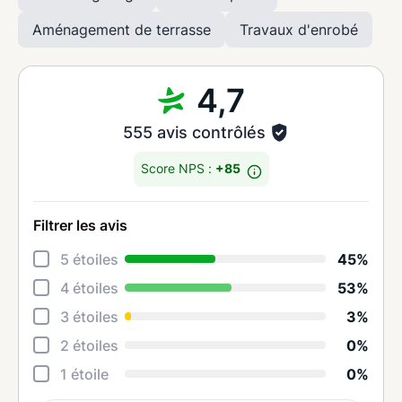
Aménagement de terrasse
Travaux d'enrobé
4,7
555 avis contrôlés
Score NPS :
+85
Filtrer les avis
Déta
5 étoiles
45%
Rela
4 étoiles
53%
Cons
3 étoiles
3%
Qual
2 étoiles
0%
Suiv
1 étoile
0%