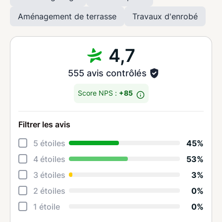
Aménagement de terrasse
Travaux d'enrobé
4,7
555 avis contrôlés
Score NPS :
+85
Filtrer les avis
Déta
5 étoiles
45%
Rela
4 étoiles
53%
Cons
3 étoiles
3%
Qual
2 étoiles
0%
Suiv
1 étoile
0%