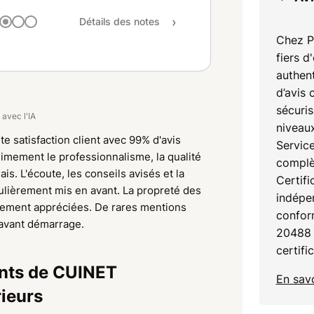
Rapport qualité / prix
Détails des notes
Recommandation
Chez P
fiers d
authent
d’avis 
sécuris
 avec l'IA
niveaux
te satisfaction client avec 99% d'avis
Service
animement le professionnalisme, la qualité
complè
ais. L'écoute, les conseils avisés et la
Certifi
lièrement mis en avant. La propreté des
indépen
galement appréciées. De rares mentions
confor
 avant démarrage.
20488 
certifi
ients de CUINET
En savo
ieurs