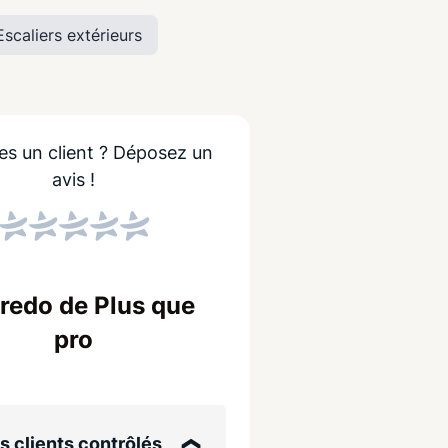
Escaliers extérieurs
es un client ?
Déposez un
avis !
Score NPS
Le NPS indique si les
Un score élevé sign
credo de Plus que
entreprise !
pro
aux
s clients contrôlés