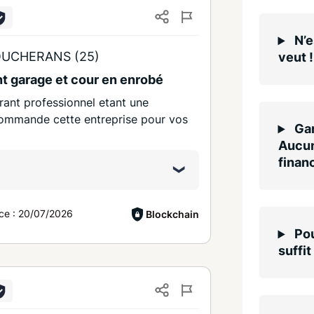
N’e
UCHERANS (25)
veut !
t garage et cour en enrobé
rant professionnel etant une
commande cette entreprise pour vos
Gar
Aucun
finan
ce :
20/07/2026
Blockchain
Pou
suffit