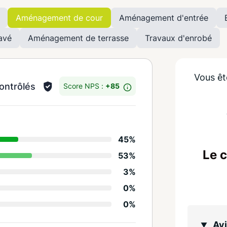
Aménagement de cour
Aménagement d'entrée
avé
Aménagement de terrasse
Travaux d'enrobé
Vous êt
ontrôlés
Score NPS :
+85
Détails des notes
45%
Relation client
Le 
53%
Conseil
3%
Qualité/propreté trav
0%
0%
Suivi projet/délais
Avi