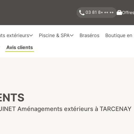
03 81 8
Offres
* ** **
s extérieurs
Piscine & SPA
Braséros
Boutique en 
Avis clients
ENTS
UINET Aménagements extérieurs à TARCENAY