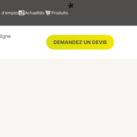
4,7
 d'emploi
Actualités
Produits
| 555 avis contrôlés
ligne
DEMANDEZ UN DEVIS