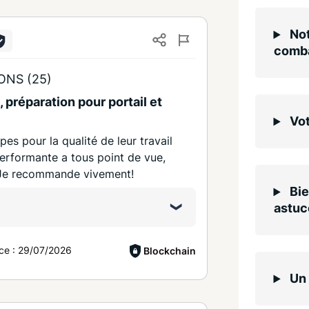
Not
comba
ONS (25)
 préparation pour portail et
Vot
es pour la qualité de leur travail
erformante a tous point de vue,
e. Je recommande vivement!
Bie
astuc
ce :
29/07/2026
Blockchain
Un 