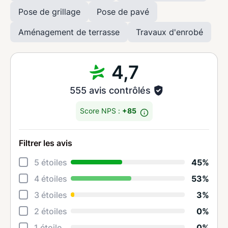
Pose de grillage
Pose de pavé
Aménagement de terrasse
Travaux d'enrobé
4,7
555 avis contrôlés
Score NPS :
+85
Filtrer les avis
Déta
5 étoiles
45%
Rela
4 étoiles
53%
Cons
3 étoiles
3%
Qual
2 étoiles
0%
Suiv
1 étoile
0%