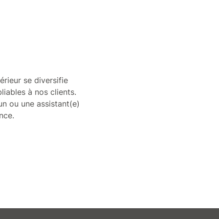
rieur se diversifie
iables à nos clients.
un ou une assistant(e)
nce.