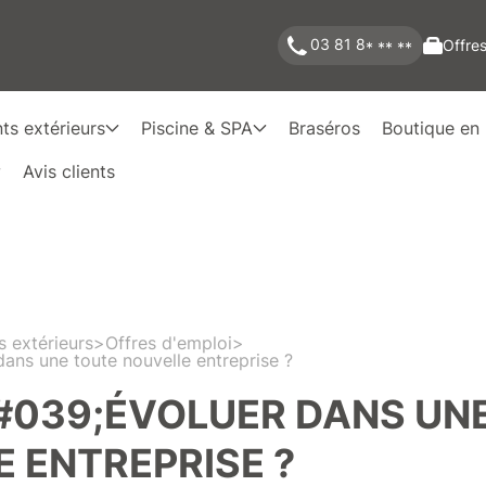
03 81 8
Offres
* ** **
s extérieurs
Piscine & SPA
Braséros
Boutique en 
Avis clients
extérieurs
>
Offres d'emploi
>
ans une toute nouvelle entreprise ?
#039;ÉVOLUER DANS UN
 ENTREPRISE ?