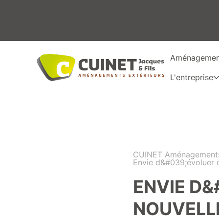
Aménagement
L'entreprise
CUINET Aménagements 
Envie d&#039;évoluer d
ENVIE D&
NOUVELLE