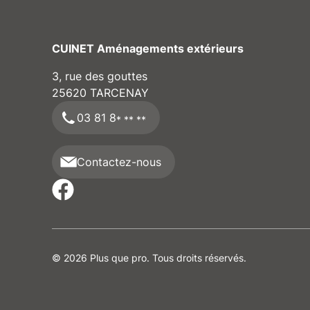
CUINET Aménagements extérieurs
Nom
3, rue des gouttes
25620
TARCENAY
03 81 8
* ** **
Email
Contactez-nous
CV
(format pdf obligatoir
© 2026 Plus que pro. Tous droits réservés.
Message