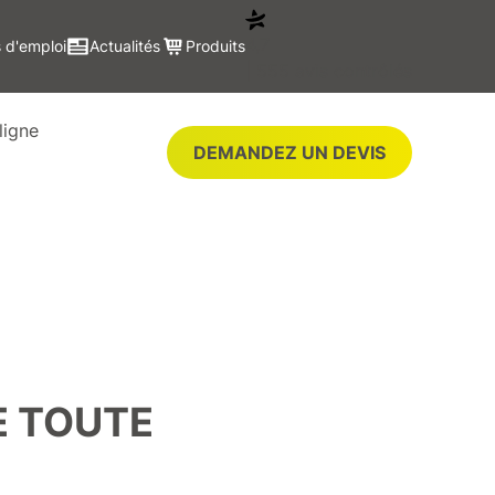
4,7
 d'emploi
Actualités
Produits
| 555 avis contrôlés
ligne
DEMANDEZ UN DEVIS
E TOUTE