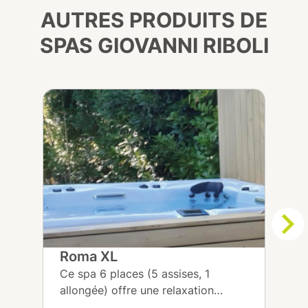
AUTRES PRODUITS DE
SPAS GIOVANNI RIBOLI
Roma XL
B
Ce spa 6 places (5 assises, 1
C
allongée) offre une relaxation
ê
complète et un contrôle intuitif
r