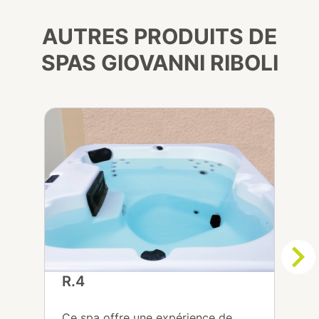
AUTRES PRODUITS DE
SPAS GIOVANNI RIBOLI
R.4
N
Ce spa offre une expérience de
C