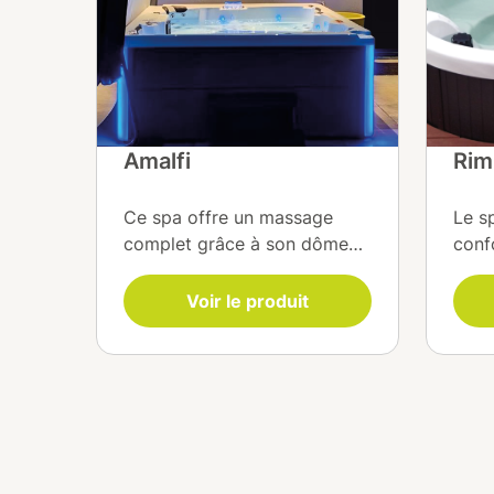
Amalfi
Rim
Ce spa offre un massage
Le s
complet grâce à son dôme
conf
de réflexologie plantaire et
durab
son poste cervical. Équipé
filtr
Voir le produit
d’une pompe ultra massage 4
pomp
CV, d’une filtration
et d
EcoEnergie® et d’une lampe
gara
UV PURE, il garantit des
mass
massages puissants et une
isol
eau pure. Profitez de
chro
l’isolation ISOPLUS®, de la
pers