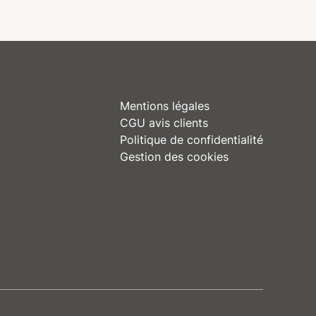
PURE, dans une ambiance
de m
élégante et confortable.
l’is
e
bienf
et c
expé
uniq
Mentions légales
CGU avis clients
Politique de confidentialité
Gestion des cookies