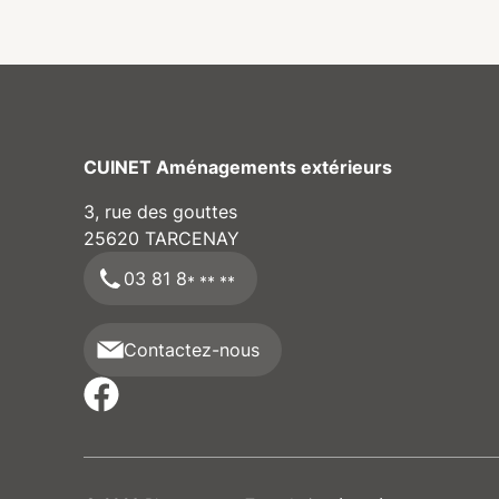
chromothérapie et de
ambi
l’aromathérapie pour une
que 
expérience sensorielle unique
ajou
dans une ambiance
d’élé
lumineuse immersive.
CUINET Aménagements extérieurs
3, rue des gouttes
25620
TARCENAY
03 81 8
* ** **
Contactez-nous