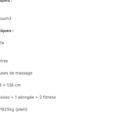
iques :
Touch3
tiques :
ite
itres
buses de massage
28 x 138 cm
ises + 1 allongée + 2 fitness
11625kg (plein)