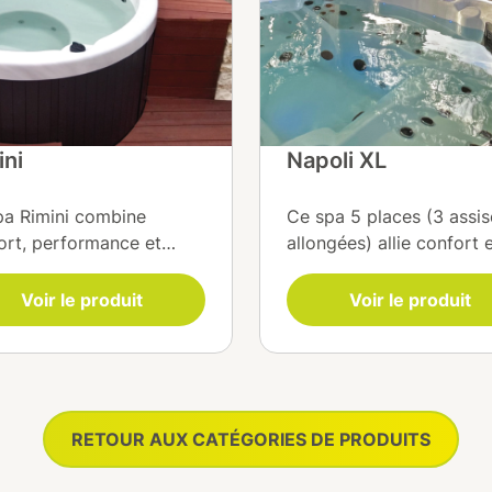
ini
Napoli XL
pa Rimini combine
Ce spa 5 places (3 assis
ort, performance et
allongées) allie confort 
ilité. Équipé d’une
technologie pour une dé
ation EcoEnergie®, d’une
partagée. Équipé du sy
Voir le produit
Voir le produit
e de massage 2,5 CV
Balboa BP, d’une filtratio
’une lampe UV PURE, il
EcoEnergie® et d’un
ntit une eau pure et des
traitement UV PURE, il
ages relaxants. Son
garantit une eau pure et
ation ISOPLUS® et sa
température constante.
RETOUR AUX CATÉGORIES DE PRODUITS
mothérapie
Profitez de massages
onnalisable créent une
puissants, d’un poste cer