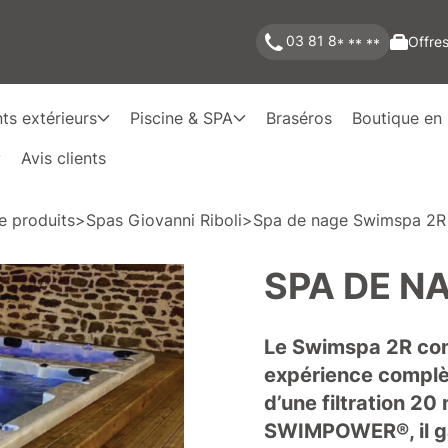
03 81 8
Offres
* ** **
s extérieurs
Piscine & SPA
Braséros
Boutique en 
Avis clients
e produits
>
Spas Giovanni Riboli
>
Spa de nage Swimspa 2R
SPA DE N
Le Swimspa 2R com
expérience complèt
d’une filtration 
SWIMPOWER®, il gar