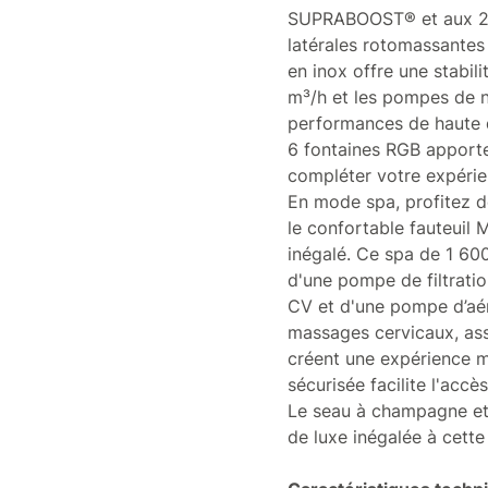
SUPRABOOST® et aux 2
latérales rotomassantes
en inox offre une stabil
m³/h et les pompes de n
performances de haute qu
6 fontaines RGB apporte
compléter votre expérie
En mode spa, profitez d
le confortable fauteui
inégalé. Ce spa de 1 600
d'une pompe de filtrati
CV et d'une pompe d’aé
massages cervicaux, ass
créent une expérience mul
sécurisée facilite l'accè
Le seau à champagne et 
de luxe inégalée à cett