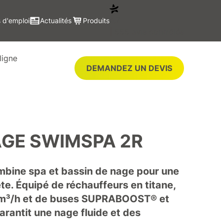
4,7
 d'emploi
Actualités
Produits
| 555 avis contrôlés
ligne
DEMANDEZ UN DEVIS
AGE SWIMSPA 2R
bine spa et bassin de nage pour une
e. Équipé de réchauffeurs en titane,
20 m³/h et de buses SUPRABOOST® et
antit une nage fluide et des