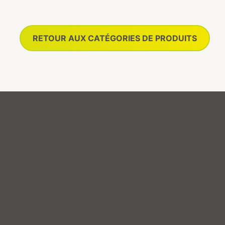
tement UV PURE, il
filtration EcoEnergie®
ntit une eau pure et une
10m³/h, il offre une nage
érature constante.
fluide et une eau pure. L
RETOUR AUX CATÉGORIES DE PRODUITS
itez de massages
chromothérapie, les
ants, d’un poste cervical
massages cervicaux et
 et des bienfaits de
l’isolation ISOPLUS® ass
omathérapie et
bien-être et efficacité
mothérapie pour une
énergétique dans une
rience sensorielle
ambiance élégante.
née.