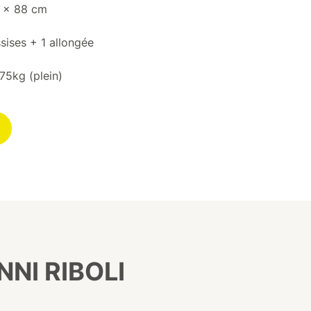
70 x 88 cm
sises + 1 allongée
175kg (plein)
NI RIBOLI