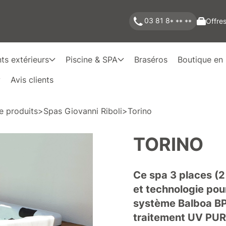
03 81 8
Offres
* ** **
s extérieurs
Piscine & SPA
Braséros
Boutique en 
Avis clients
e produits
>
Spas Giovanni Riboli
>
Torino
TORINO
Ce spa 3 places (2
et technologie pour
système Balboa BP,
traitement UV PURE,