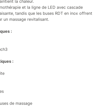
ntient la chaleur.
omothérapie et la ligne de LED avec cascade
isante, tandis que les buses RDT en inox offrent
ur un massage revitalisant.
ques :
uch3
iques :
ite
res
buses de massage