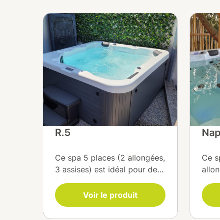
R.5
Nap
Ce spa 5 places (2 allongées,
Ce s
3 assises) est idéal pour des
allon
moments de détente en
tech
groupe. Équipé de 36 buses
part
Voir le produit
en inox et d’une pompe de
Balbo
massage 2,5 CV, il offre des
EcoE