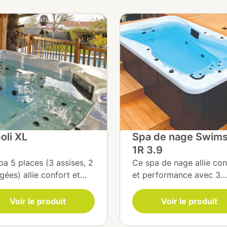
oli XL
Spa de nage Swim
1R 3.9
pa 5 places (3 assises, 2
Ce spa de nage allie con
gées) allie confort et
et performance avec 3
nologie pour une détente
places assises et un des
agée. Équipé du système
optimisé. Équipé du sys
Voir le produit
Voir le produit
a BP, d’une filtration
Balboa BP, de 3 turbo je
nergie® et d’un
contre-courant et d’une